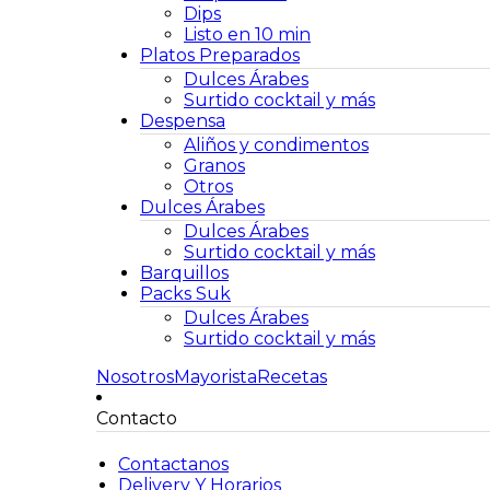
Dips
Listo en 10 min
Platos Preparados
Dulces Árabes
Surtido cocktail y más
Despensa
Aliños y condimentos
Granos
Otros
Dulces Árabes
Dulces Árabes
Surtido cocktail y más
Barquillos
Packs Suk
Dulces Árabes
Surtido cocktail y más
Nosotros
Mayorista
Recetas
Contacto
Contactanos
Delivery Y Horarios