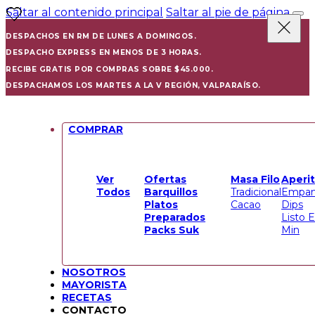
Saltar al contenido principal
Saltar al pie de página
DESPACHOS EN RM DE LUNES A DOMINGOS.
DESPACHO EXPRESS EN MENOS DE 3 HORAS.
RECIBE GRATIS POR COMPRAS SOBRE $45.000.
DESPACHAMOS LOS MARTES A LA V REGIÓN, VALPARAÍSO.
COMPRAR
Ver
Ofertas
Masa Filo
Aperit
Todos
Barquillos
Tradicional
Empan
Platos
Cacao
Dips
Preparados
Listo 
Packs Suk
Min
NOSOTROS
MAYORISTA
RECETAS
CONTACTO