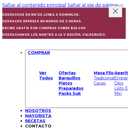
Saltar al contenido principal
Saltar al pie de página
DESPACHOS EN RM DE LUNES A DOMINGOS.
DESPACHO EXPRESS EN MENOS DE 3 HORAS.
RECIBE GRATIS POR COMPRAS SOBRE $45.000.
DESPACHAMOS LOS MARTES A LA V REGIÓN, VALPARAÍSO.
COMPRAR
Ver
Ofertas
Masa Filo
Aperit
Todos
Barquillos
Tradicional
Empan
Platos
Cacao
Dips
Preparados
Listo 
Packs Suk
Min
NOSOTROS
MAYORISTA
RECETAS
CONTACTO