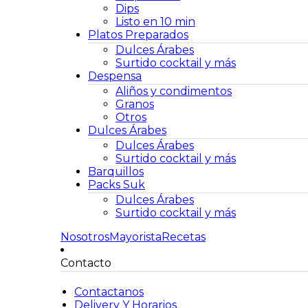
Dips
Listo en 10 min
Platos Preparados
Dulces Árabes
Surtido cocktail y más
Despensa
Aliños y condimentos
Granos
Otros
Dulces Árabes
Dulces Árabes
Surtido cocktail y más
Barquillos
Packs Suk
Dulces Árabes
Surtido cocktail y más
Nosotros
Mayorista
Recetas
Contacto
Contactanos
Delivery Y Horarios