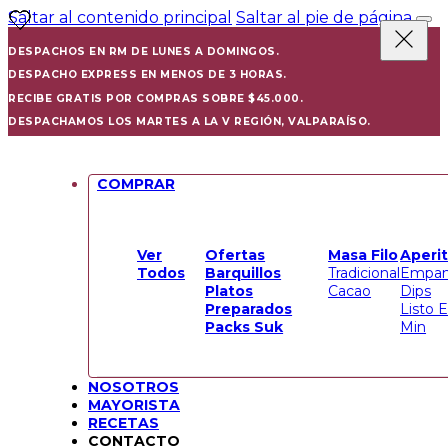
Saltar al contenido principal
Saltar al pie de página
DESPACHOS EN RM DE LUNES A DOMINGOS.
DESPACHO EXPRESS EN MENOS DE 3 HORAS.
RECIBE GRATIS POR COMPRAS SOBRE $45.000.
DESPACHAMOS LOS MARTES A LA V REGIÓN, VALPARAÍSO.
COMPRAR
Ver
Ofertas
Masa Filo
Aperit
Todos
Barquillos
Tradicional
Empan
Platos
Cacao
Dips
Preparados
Listo 
Packs Suk
Min
NOSOTROS
MAYORISTA
RECETAS
CONTACTO