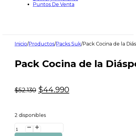
Puntos De Venta
Inicio
/
Productos
/
Packs Suk
/
Pack Cocina de la Diá
Pack Cocina de la Diásp
El
El
$
44.990
$
52.130
precio
precio
original
actual
era:
es:
2 disponibles
$52.130.
$44.990.
Pack
Cocina