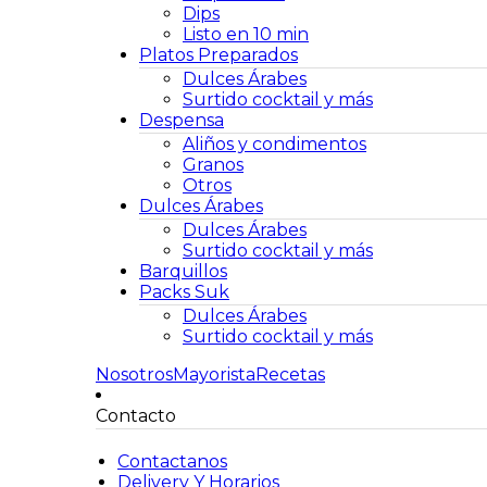
Dips
Listo en 10 min
Platos Preparados
Dulces Árabes
Surtido cocktail y más
Despensa
Aliños y condimentos
Granos
Otros
Dulces Árabes
Dulces Árabes
Surtido cocktail y más
Barquillos
Packs Suk
Dulces Árabes
Surtido cocktail y más
Nosotros
Mayorista
Recetas
Contacto
Contactanos
Delivery Y Horarios