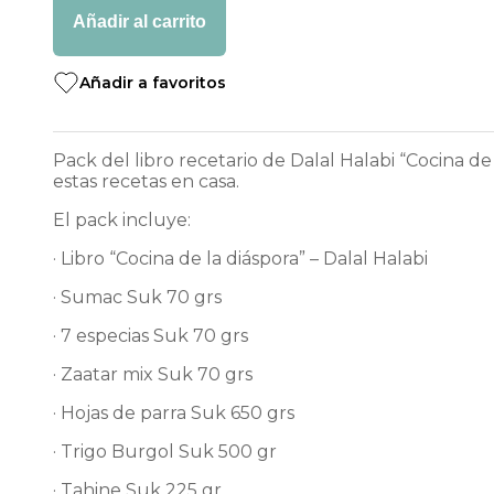
de
Añadir al carrito
la
Diáspora
+
Añadir a favoritos
Suk
cantidad
Pack del libro recetario de Dalal Halabi “Cocina d
estas recetas en casa.
El pack incluye:
· Libro “Cocina de la diáspora” – Dalal Halabi
· Sumac Suk 70 grs
· 7 especias Suk 70 grs
· Zaatar mix Suk 70 grs
· Hojas de parra Suk 650 grs
· Trigo Burgol Suk 500 gr
· Tahine Suk 225 gr