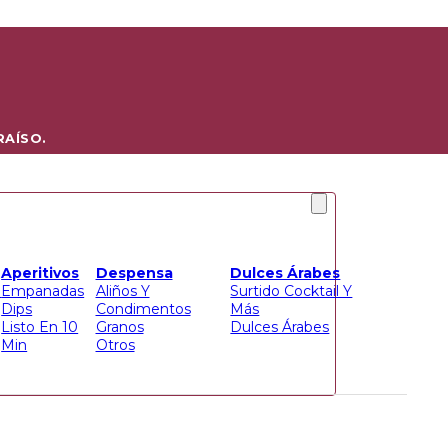
RAÍSO.
Aperitivos
Despensa
Dulces Árabes
l
Empanadas
Aliños Y
Surtido Cocktail Y
Dips
Condimentos
Más
Listo En 10
Granos
Dulces Árabes
Min
Otros