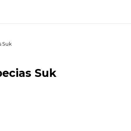
s Suk
pecias Suk