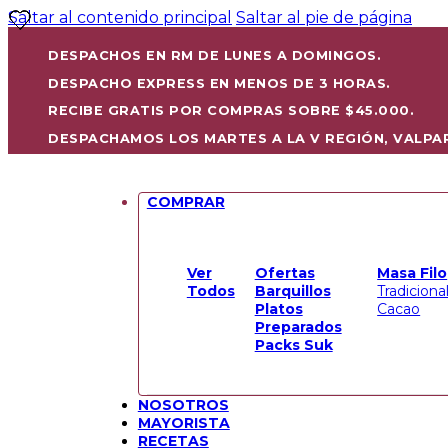
Saltar al contenido principal
Saltar al pie de página
DESPACHOS EN RM DE LUNES A DOMINGOS.
DESPACHO EXPRESS EN MENOS DE 3 HORAS.
RECIBE GRATIS POR COMPRAS SOBRE $45.000.
DESPACHAMOS LOS MARTES A LA V REGIÓN, VALPA
COMPRAR
Ver
Ofertas
Masa Filo
Todos
Barquillos
Tradiciona
Platos
Cacao
Preparados
Packs Suk
NOSOTROS
MAYORISTA
RECETAS