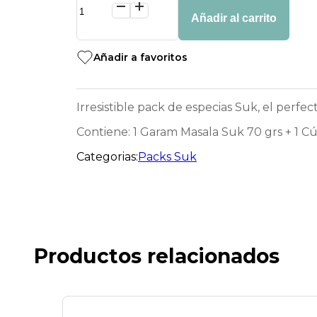
Pack
regalo
Añadir al carrito
4
especias
Suk
Añadir a favoritos
cantidad
Irresistible pack de especias Suk, el perfe
Contiene: 1 Garam Masala Suk 70 grs + 1 Cú
Categorias:
Packs Suk
Productos relacionados