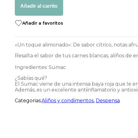
70
Añadir al carrito
grs
cantidad
Añadir a favoritos
«Un toque alimonado»⁠: De sabor cítrico, notas afruta
⁠Resalta el sabor de tus carnes blancas, aliños de e
Ingredientes: Sumac
¿Sabías qué?⁠
El Sumac viene de una intensa baya roja que le entr
Además, es un excelente antiinflamatorio y antioxid
Categorias:
Aliños y condimentos
,
Despensa