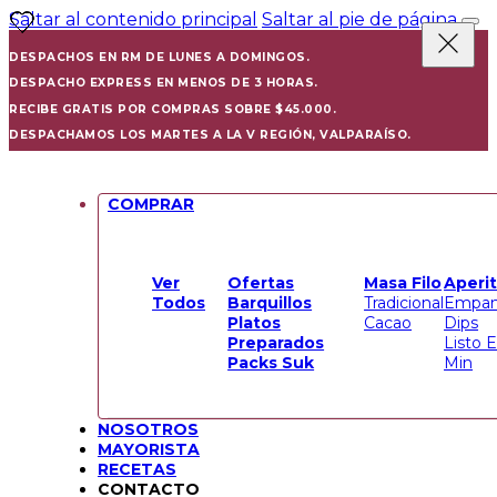
Saltar al contenido principal
Saltar al pie de página
DESPACHOS EN RM DE LUNES A DOMINGOS.
DESPACHO EXPRESS EN MENOS DE 3 HORAS.
RECIBE GRATIS POR COMPRAS SOBRE $45.000.
DESPACHAMOS LOS MARTES A LA V REGIÓN, VALPARAÍSO.
COMPRAR
Ver
Ofertas
Masa Filo
Aperit
Todos
Barquillos
Tradicional
Empan
Platos
Cacao
Dips
Preparados
Listo 
Packs Suk
Min
NOSOTROS
MAYORISTA
RECETAS
CONTACTO