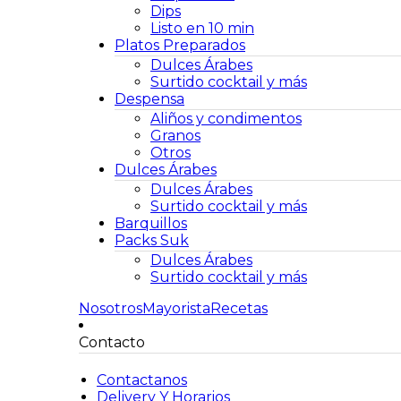
Dips
Listo en 10 min
Platos Preparados
Dulces Árabes
Surtido cocktail y más
Despensa
Aliños y condimentos
Granos
Otros
Dulces Árabes
Dulces Árabes
Surtido cocktail y más
Barquillos
Packs Suk
Dulces Árabes
Surtido cocktail y más
Nosotros
Mayorista
Recetas
Contacto
Contactanos
Delivery Y Horarios