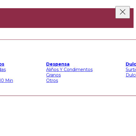
os
Despensa
Dulc
das
Aliños Y Condimentos
Surt
Granos
Dulc
 10 Min
Otros