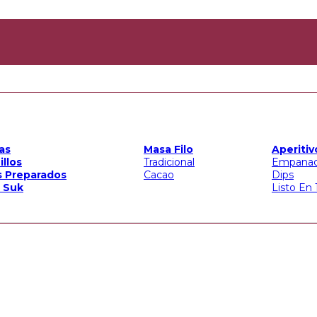
RAÍSO.
as
Masa Filo
Aperitiv
RAÍSO.
illos
Tradicional
Empana
s Preparados
Cacao
Dips
 Suk
Listo En