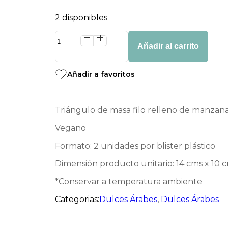
2 disponibles
Fatayer
manzana
Añadir al carrito
Suk
2
unid
Añadir a favoritos
cantidad
Triángulo de masa filo relleno de manzanas
Vegano
Formato: 2 unidades por blister plástico
Dimensión producto unitario: 14 cms x 10 
*Conservar a temperatura ambiente
Categorias:
Dulces Árabes
,
Dulces Árabes