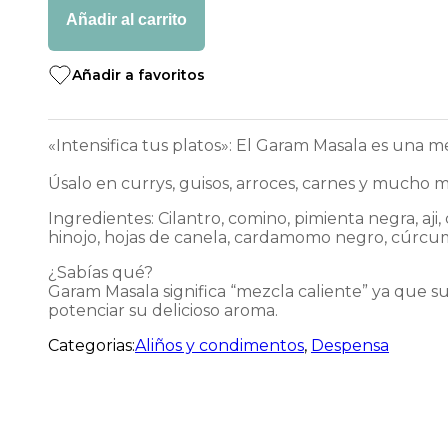
Suk
Añadir al carrito
70
grs
cantidad
Añadir a favoritos
«Intensifica tus platos»⁠: El Garam Masala es una m
Úsalo en currys, guisos, arroces, carnes y mucho má
Ingredientes: Cilantro, comino, pimienta negra, aji,
hinojo, hojas de canela, cardamomo negro, cúrcum
¿Sabías qué?⁠
Garam Masala significa “mezcla caliente” ya que su
potenciar su delicioso aroma.⁠
Categorias:
Aliños y condimentos
,
Despensa