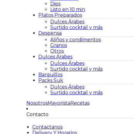
Dips
Listo en 10 min
Platos Preparados
Dulces Árabes
Surtido cocktail y más
Despensa
Aliños y condimentos
Granos
Otros
Dulces Árabes
Dulces Árabes
Surtido cocktail y más
Barquillos
Packs Suk
Dulces Árabes
Surtido cocktail y más
Nosotros
Mayorista
Recetas
Contacto
Contactanos
Delivery Y Horarios