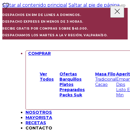
Saltar al contenido principal
Saltar al pie de página
DESPACHOS EN RM DE LUNES A DOMINGOS.
DESPACHO EXPRESS EN MENOS DE 3 HORAS.
RECIBE GRATIS POR COMPRAS SOBRE $45.000.
DESPACHAMOS LOS MARTES A LA V REGIÓN, VALPARAÍSO.
COMPRAR
Ver
Ofertas
Masa Filo
Aperit
Todos
Barquillos
Tradicional
Empan
Platos
Cacao
Dips
Preparados
Listo 
Packs Suk
Min
NOSOTROS
MAYORISTA
RECETAS
CONTACTO