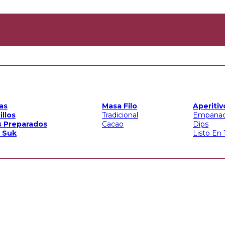
RAÍSO.
as
Masa Filo
Aperitiv
RAÍSO.
illos
Tradicional
Empana
s Preparados
Cacao
Dips
 Suk
Listo En