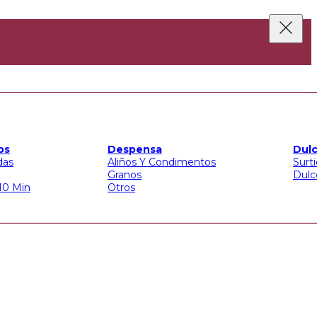
os
Despensa
Dulc
das
Aliños Y Condimentos
Surt
Granos
Dulc
 10 Min
Otros