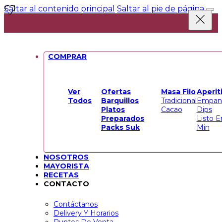
Saltar al contenido principal
Saltar al pie de página
O.
COMPRAR
O.
Ver
Ofertas
Masa Filo
Aperit
Todos
Barquillos
Tradicional
Empan
Platos
Cacao
Dips
Preparados
Listo E
Packs Suk
Min
NOSOTROS
MAYORISTA
RECETAS
CONTACTO
Contáctanos
Delivery Y Horarios